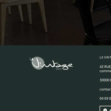
LE VIN
42 RUE
commerc
30000
contac
04 69 0