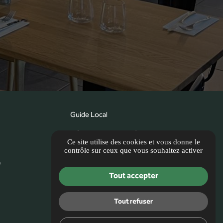
Guide Local
Informations complémentaires
Ce site utilise des cookies et vous donne le
Mentions légales
contrôle sur ceux que vous souhaitez activer
0
Politique de confidentialité
Tout accepter
Gestion des cookies
Tout refuser