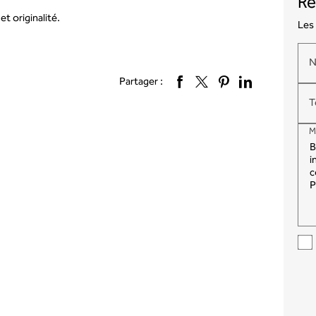
Ré
 originalité.
Les 
Partager :
T
M