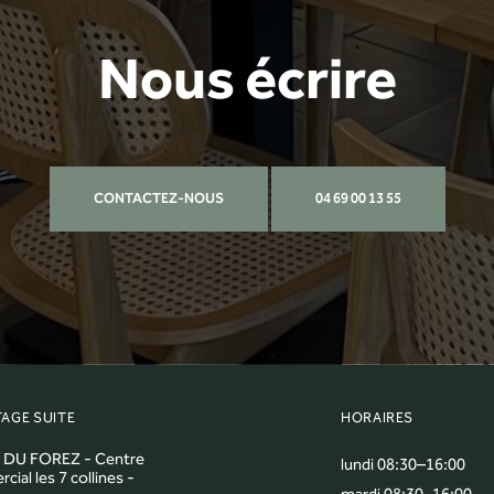
Nous écrire
CONTACTEZ-NOUS
04 69 00 13 55
TAGE SUITE
HORAIRES
 DU FOREZ - Centre
lundi 08:30–16:00
ial les 7 collines -