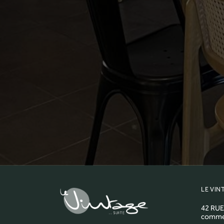
LE VIN
42 RUE
commerc